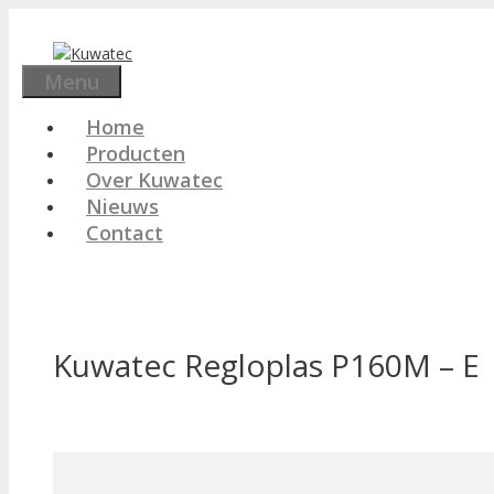
Ga
naar
de
Menu
inhoud
Home
Producten
Over Kuwatec
Nieuws
Contact
Kuwatec Regloplas P160M – E